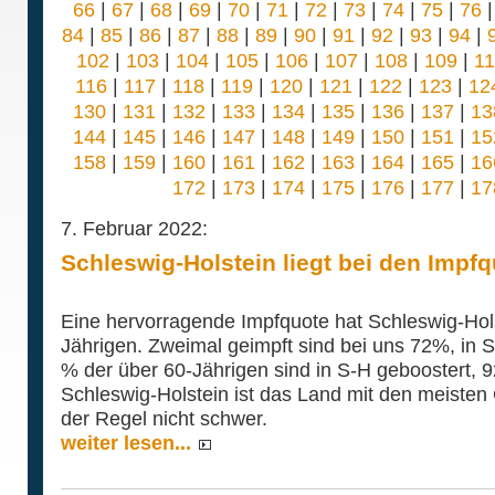
66
|
67
|
68
|
69
|
70
|
71
|
72
|
73
|
74
|
75
|
76
84
|
85
|
86
|
87
|
88
|
89
|
90
|
91
|
92
|
93
|
94
|
102
|
103
|
104
|
105
|
106
|
107
|
108
|
109
|
1
116
|
117
|
118
|
119
|
120
|
121
|
122
|
123
|
12
130
|
131
|
132
|
133
|
134
|
135
|
136
|
137
|
13
144
|
145
|
146
|
147
|
148
|
149
|
150
|
151
|
15
158
|
159
|
160
|
161
|
162
|
163
|
164
|
165
|
16
172
|
173
|
174
|
175
|
176
|
177
|
17
7. Februar 2022:
Schleswig-Holstein liegt bei den Impf
Eine hervorragende Impfquote hat Schleswig-Hols
Jährigen. Zweimal geimpft sind bei uns 72%, in 
% der über 60-Jährigen sind in S-H geboostert, 9
Schleswig-Holstein ist das Land mit den meisten
der Regel nicht schwer.
weiter lesen...