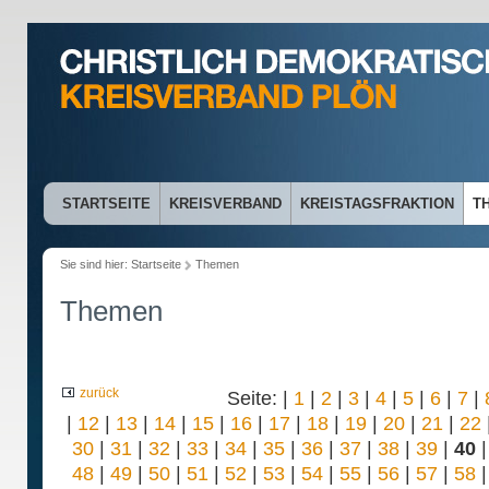
STARTSEITE
KREISVERBAND
KREISTAGSFRAKTION
T
Sie sind hier:
Startseite
Themen
Themen
zurück
Seite: |
1
|
2
|
3
|
4
|
5
|
6
|
7
|
|
12
|
13
|
14
|
15
|
16
|
17
|
18
|
19
|
20
|
21
|
22
30
|
31
|
32
|
33
|
34
|
35
|
36
|
37
|
38
|
39
|
40
48
|
49
|
50
|
51
|
52
|
53
|
54
|
55
|
56
|
57
|
58