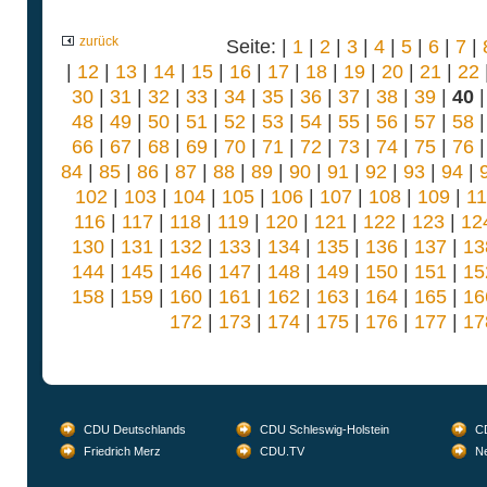
zurück
Seite: |
1
|
2
|
3
|
4
|
5
|
6
|
7
|
|
12
|
13
|
14
|
15
|
16
|
17
|
18
|
19
|
20
|
21
|
22
30
|
31
|
32
|
33
|
34
|
35
|
36
|
37
|
38
|
39
|
40
48
|
49
|
50
|
51
|
52
|
53
|
54
|
55
|
56
|
57
|
58
66
|
67
|
68
|
69
|
70
|
71
|
72
|
73
|
74
|
75
|
76
84
|
85
|
86
|
87
|
88
|
89
|
90
|
91
|
92
|
93
|
94
|
102
|
103
|
104
|
105
|
106
|
107
|
108
|
109
|
1
116
|
117
|
118
|
119
|
120
|
121
|
122
|
123
|
12
130
|
131
|
132
|
133
|
134
|
135
|
136
|
137
|
13
144
|
145
|
146
|
147
|
148
|
149
|
150
|
151
|
15
158
|
159
|
160
|
161
|
162
|
163
|
164
|
165
|
16
172
|
173
|
174
|
175
|
176
|
177
|
17
CDU Deutschlands
CDU Schleswig-Holstein
CD
Friedrich Merz
CDU.TV
Ne