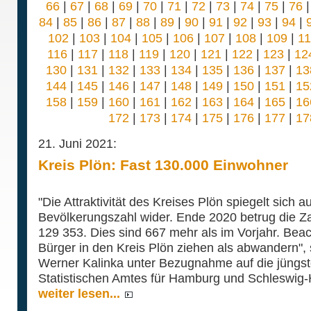
66
|
67
|
68
|
69
|
70
|
71
|
72
|
73
|
74
|
75
|
76
84
|
85
|
86
|
87
|
88
|
89
|
90
|
91
|
92
|
93
|
94
|
102
|
103
|
104
|
105
|
106
|
107
|
108
|
109
|
1
116
|
117
|
118
|
119
|
120
|
121
|
122
|
123
|
12
130
|
131
|
132
|
133
|
134
|
135
|
136
|
137
|
13
144
|
145
|
146
|
147
|
148
|
149
|
150
|
151
|
15
158
|
159
|
160
|
161
|
162
|
163
|
164
|
165
|
16
172
|
173
|
174
|
175
|
176
|
177
|
17
21. Juni 2021:
Kreis Plön: Fast 130.000 Einwohner
"Die Attraktivität des Kreises Plön spiegelt sich
Bevölkerungszahl wider. Ende 2020 betrug die Za
129 353. Dies sind 667 mehr als im Vorjahr. Beach
Bürger in den Kreis Plön ziehen als abwandern"
Werner Kalinka unter Bezugnahme auf die jüngs
Statistischen Amtes für Hamburg und Schleswig-H
weiter lesen...