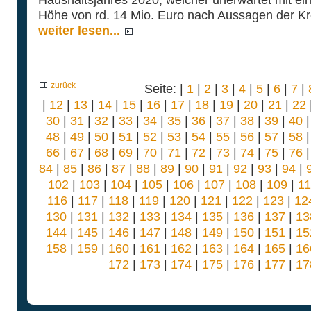
Haushaltsjahres 2020, welcher unerwartet mit e
Höhe von rd. 14 Mio. Euro nach Aussagen der Kr
weiter lesen...
zurück
Seite: |
1
|
2
|
3
|
4
|
5
|
6
|
7
|
|
12
|
13
|
14
|
15
|
16
|
17
|
18
|
19
|
20
|
21
|
22
30
|
31
|
32
|
33
|
34
|
35
|
36
|
37
|
38
|
39
|
40
48
|
49
|
50
|
51
|
52
|
53
|
54
|
55
|
56
|
57
|
58
66
|
67
|
68
|
69
|
70
|
71
|
72
|
73
|
74
|
75
|
76
84
|
85
|
86
|
87
|
88
|
89
|
90
|
91
|
92
|
93
|
94
|
102
|
103
|
104
|
105
|
106
|
107
|
108
|
109
|
1
116
|
117
|
118
|
119
|
120
|
121
|
122
|
123
|
12
130
|
131
|
132
|
133
|
134
|
135
|
136
|
137
|
13
144
|
145
|
146
|
147
|
148
|
149
|
150
|
151
|
15
158
|
159
|
160
|
161
|
162
|
163
|
164
|
165
|
16
172
|
173
|
174
|
175
|
176
|
177
|
17