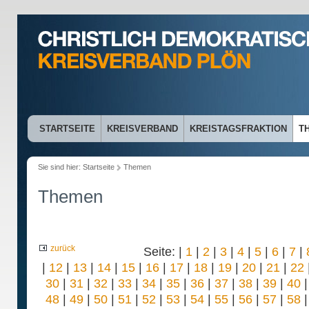
STARTSEITE
KREISVERBAND
KREISTAGSFRAKTION
T
Sie sind hier:
Startseite
Themen
Themen
zurück
Seite: |
1
|
2
|
3
|
4
|
5
|
6
|
7
|
|
12
|
13
|
14
|
15
|
16
|
17
|
18
|
19
|
20
|
21
|
22
30
|
31
|
32
|
33
|
34
|
35
|
36
|
37
|
38
|
39
|
40
48
|
49
|
50
|
51
|
52
|
53
|
54
|
55
|
56
|
57
|
58