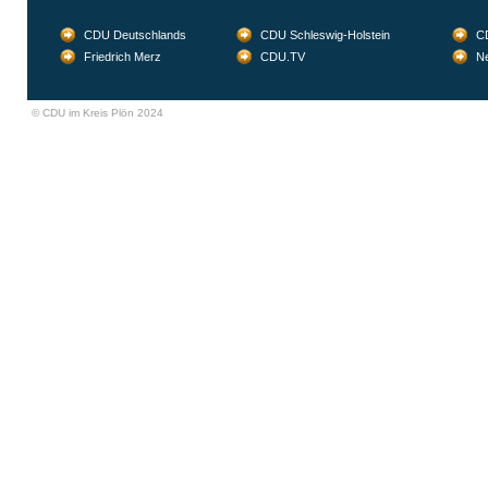
CDU Deutschlands
CDU Schleswig-Holstein
CD
Friedrich Merz
CDU.TV
Ne
© CDU im Kreis Plön 2024