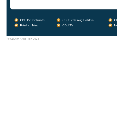
CDU Deutschlands
CDU Schleswig-Holstein
CD
Friedrich Merz
CDU.TV
Ne
© CDU im Kreis Plön 2024