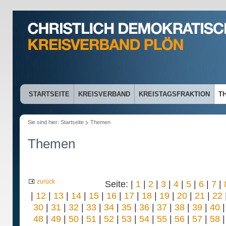
STARTSEITE
KREISVERBAND
KREISTAGSFRAKTION
T
Sie sind hier:
Startseite
Themen
Themen
zurück
Seite: |
1
|
2
|
3
|
4
|
5
|
6
|
7
|
|
12
|
13
|
14
|
15
|
16
|
17
|
18
|
19
|
20
|
21
|
22
30
|
31
|
32
|
33
|
34
|
35
|
36
|
37
|
38
|
39
|
40
48
|
49
|
50
|
51
|
52
|
53
|
54
|
55
|
56
|
57
|
58