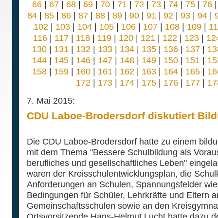
66
|
67
|
68
|
69
|
70
|
71
|
72
|
73
|
74
|
75
|
76
84
|
85
|
86
|
87
|
88
|
89
|
90
|
91
|
92
|
93
|
94
|
102
|
103
|
104
|
105
|
106
|
107
|
108
|
109
|
1
116
|
117
|
118
|
119
|
120
|
121
|
122
|
123
|
12
130
|
131
|
132
|
133
|
134
|
135
|
136
|
137
|
13
144
|
145
|
146
|
147
|
148
|
149
|
150
|
151
|
15
158
|
159
|
160
|
161
|
162
|
163
|
164
|
165
|
16
172
|
173
|
174
|
175
|
176
|
177
|
17
7. Mai 2015:
CDU Laboe-Brodersdorf diskutiert Bild
Die CDU Laboe-Brodersdorf hatte zu einem bildu
mit dem Thema "Bessere Schulbildung als Vorauss
berufliches und gesellschaftliches Leben" eing
waren der Kreisschulentwicklungsplan, die Schul
Anforderungen an Schulen, Spannungsfelder wie
Bedingungen für Schüler, Lehrkräfte und Eltern a
Gemeinschaftsschulen sowie an den Kreisgymna
Ortsvorsitzende Hans-Helmut Lucht hatte dazu de