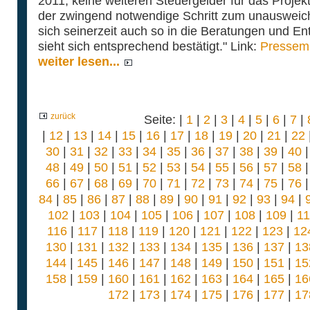
2011, keine weiteren Steuergelder für das Projekt
der zwingend notwendige Schritt zum unausweich
sich seinerzeit auch so in die Beratungen und E
sieht sich entsprechend bestätigt." Link:
Pressemi
weiter lesen...
zurück
Seite: |
1
|
2
|
3
|
4
|
5
|
6
|
7
|
|
12
|
13
|
14
|
15
|
16
|
17
|
18
|
19
|
20
|
21
|
22
30
|
31
|
32
|
33
|
34
|
35
|
36
|
37
|
38
|
39
|
40
48
|
49
|
50
|
51
|
52
|
53
|
54
|
55
|
56
|
57
|
58
66
|
67
|
68
|
69
|
70
|
71
|
72
|
73
|
74
|
75
|
76
84
|
85
|
86
|
87
|
88
|
89
|
90
|
91
|
92
|
93
|
94
|
102
|
103
|
104
|
105
|
106
|
107
|
108
|
109
|
1
116
|
117
|
118
|
119
|
120
|
121
|
122
|
123
|
12
130
|
131
|
132
|
133
|
134
|
135
|
136
|
137
|
13
144
|
145
|
146
|
147
|
148
|
149
|
150
|
151
|
15
158
|
159
|
160
|
161
|
162
|
163
|
164
|
165
|
16
172
|
173
|
174
|
175
|
176
|
177
|
17