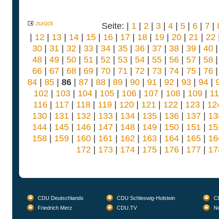
zurück
Seite: |
1
|
2
|
3
|
4
|
5
|
6
|
7
|
|
12
|
13
|
14
|
15
|
16
|
17
|
18
|
19
|
20
|
21
|
22
30
|
31
|
32
|
33
|
34
|
35
|
36
|
37
|
38
|
39
|
40
48
|
49
|
50
|
51
|
52
|
53
|
54
|
55
|
56
|
57
|
58
66
|
67
|
68
|
69
|
70
|
71
|
72
|
73
|
74
|
75
|
76
84
|
85
|
86
|
87
|
88
|
89
|
90
|
91
|
92
|
93
|
94
|
102
|
103
|
104
|
105
|
106
|
107
|
108
|
109
|
1
116
|
117
|
118
|
119
|
120
|
121
|
122
|
123
|
12
130
|
131
|
132
|
133
|
134
|
135
|
136
|
137
|
13
144
|
145
|
146
|
147
|
148
|
149
|
150
|
151
|
15
158
|
159
|
160
|
161
|
162
|
163
|
164
|
165
|
16
172
|
173
|
174
|
175
|
176
|
177
|
17
CDU Deutschlands
CDU Schleswig-Holstein
CD
Friedrich Merz
CDU.TV
Ne