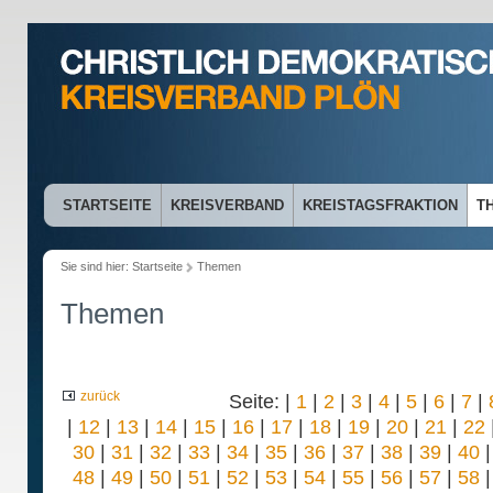
STARTSEITE
KREISVERBAND
KREISTAGSFRAKTION
T
Sie sind hier:
Startseite
Themen
Themen
zurück
Seite: |
1
|
2
|
3
|
4
|
5
|
6
|
7
|
|
12
|
13
|
14
|
15
|
16
|
17
|
18
|
19
|
20
|
21
|
22
30
|
31
|
32
|
33
|
34
|
35
|
36
|
37
|
38
|
39
|
40
48
|
49
|
50
|
51
|
52
|
53
|
54
|
55
|
56
|
57
|
58