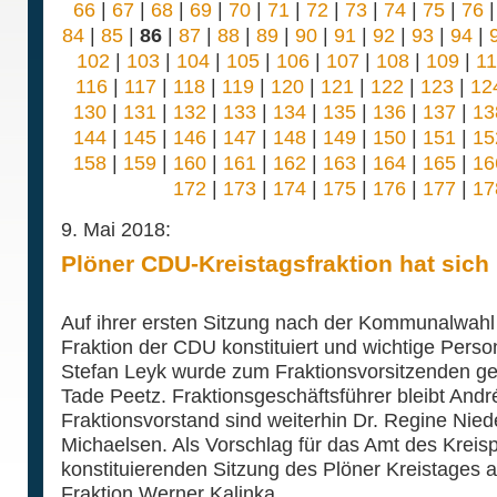
66
|
67
|
68
|
69
|
70
|
71
|
72
|
73
|
74
|
75
|
76
84
|
85
|
86
|
87
|
88
|
89
|
90
|
91
|
92
|
93
|
94
|
102
|
103
|
104
|
105
|
106
|
107
|
108
|
109
|
1
116
|
117
|
118
|
119
|
120
|
121
|
122
|
123
|
12
130
|
131
|
132
|
133
|
134
|
135
|
136
|
137
|
13
144
|
145
|
146
|
147
|
148
|
149
|
150
|
151
|
15
158
|
159
|
160
|
161
|
162
|
163
|
164
|
165
|
16
172
|
173
|
174
|
175
|
176
|
177
|
17
9. Mai 2018:
Plöner CDU-Kreistagsfraktion hat sich 
Auf ihrer ersten Sitzung nach der Kommunalwahl 
Fraktion der CDU konstituiert und wichtige Perso
Stefan Leyk wurde zum Fraktionsvorsitzenden gewäh
Tade Peetz. Fraktionsgeschäftsführer bleibt Andr
Fraktionsvorstand sind weiterhin Dr. Regine Nie
Michaelsen. Als Vorschlag für das Amt des Kreisp
konstituierenden Sitzung des Plöner Kreistages 
Fraktion Werner Kalinka.