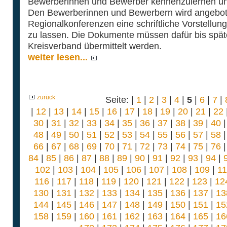
Bewerberinnen und Bewerber kennenzulernen un
Den Bewerberinnen und Bewerbern wird angebote
Regionalkonferenzen eine schriftliche Vorstellung
zu lassen. Die Dokumente müssen dafür bis spät
Kreisverband übermittelt werden.
weiter lesen...
zurück
Seite: |
1
|
2
|
3
|
4
|
5
|
6
|
7
|
|
12
|
13
|
14
|
15
|
16
|
17
|
18
|
19
|
20
|
21
|
22
30
|
31
|
32
|
33
|
34
|
35
|
36
|
37
|
38
|
39
|
40
48
|
49
|
50
|
51
|
52
|
53
|
54
|
55
|
56
|
57
|
58
66
|
67
|
68
|
69
|
70
|
71
|
72
|
73
|
74
|
75
|
76
84
|
85
|
86
|
87
|
88
|
89
|
90
|
91
|
92
|
93
|
94
|
102
|
103
|
104
|
105
|
106
|
107
|
108
|
109
|
1
116
|
117
|
118
|
119
|
120
|
121
|
122
|
123
|
12
130
|
131
|
132
|
133
|
134
|
135
|
136
|
137
|
13
144
|
145
|
146
|
147
|
148
|
149
|
150
|
151
|
15
158
|
159
|
160
|
161
|
162
|
163
|
164
|
165
|
16