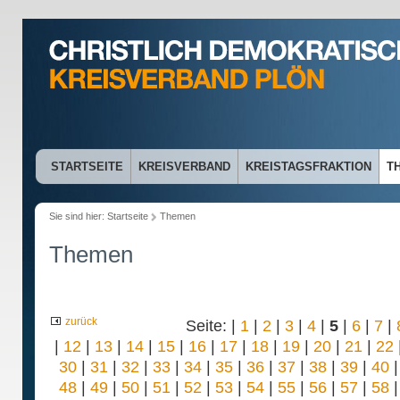
STARTSEITE
KREISVERBAND
KREISTAGSFRAKTION
T
Sie sind hier:
Startseite
Themen
Themen
zurück
Seite: |
1
|
2
|
3
|
4
|
5
|
6
|
7
|
|
12
|
13
|
14
|
15
|
16
|
17
|
18
|
19
|
20
|
21
|
22
30
|
31
|
32
|
33
|
34
|
35
|
36
|
37
|
38
|
39
|
40
48
|
49
|
50
|
51
|
52
|
53
|
54
|
55
|
56
|
57
|
58