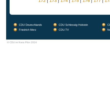
172
|
173
|
174
|
175
|
176
|
177
|
17
CDU Deutschlands
CDU Schleswig-Holstein
CD
Friedrich Merz
CDU.TV
Ne
© CDU im Kreis Plön 2024