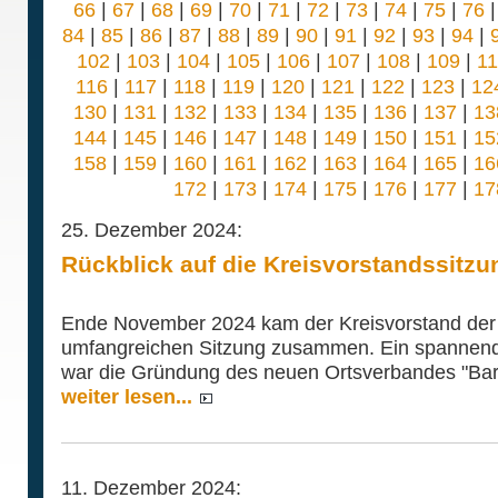
66
|
67
|
68
|
69
|
70
|
71
|
72
|
73
|
74
|
75
|
76
84
|
85
|
86
|
87
|
88
|
89
|
90
|
91
|
92
|
93
|
94
|
102
|
103
|
104
|
105
|
106
|
107
|
108
|
109
|
1
116
|
117
|
118
|
119
|
120
|
121
|
122
|
123
|
12
130
|
131
|
132
|
133
|
134
|
135
|
136
|
137
|
13
144
|
145
|
146
|
147
|
148
|
149
|
150
|
151
|
15
158
|
159
|
160
|
161
|
162
|
163
|
164
|
165
|
16
172
|
173
|
174
|
175
|
176
|
177
|
17
25. Dezember 2024:
Rückblick auf die Kreisvorstandssitzu
Ende November 2024 kam der Kreisvorstand der 
umfangreichen Sitzung zusammen. Ein spannend
war die Gründung des neuen Ortsverbandes "Bar
weiter lesen...
11. Dezember 2024: