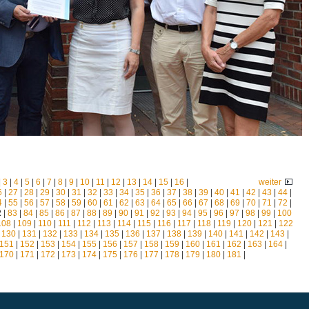
|
3
|
4
|
5
|
6
|
7
|
8
|
9
|
10
|
11
|
12
|
13
|
14
|
15
|
16
|
weiter
6
|
27
|
28
|
29
|
30
|
31
|
32
|
33
|
34
|
35
|
36
|
37
|
38
|
39
|
40
|
41
|
42
|
43
|
44
|
4
|
55
|
56
|
57
|
58
|
59
|
60
|
61
|
62
|
63
|
64
|
65
|
66
|
67
|
68
|
69
|
70
|
71
|
72
|
2
|
83
|
84
|
85
|
86
|
87
|
88
|
89
|
90
|
91
|
92
|
93
|
94
|
95
|
96
|
97
|
98
|
99
|
100
108
|
109
|
110
|
111
|
112
|
113
|
114
|
115
|
116
|
117
|
118
|
119
|
120
|
121
|
122
|
130
|
131
|
132
|
133
|
134
|
135
|
136
|
137
|
138
|
139
|
140
|
141
|
142
|
143
|
151
|
152
|
153
|
154
|
155
|
156
|
157
|
158
|
159
|
160
|
161
|
162
|
163
|
164
|
170
|
171
|
172
|
173
|
174
|
175
|
176
|
177
|
178
|
179
|
180
|
181
|