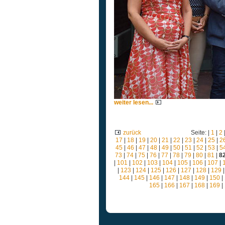
weiter lesen...
zurück
Seite: |
1
|
2
17
|
18
|
19
|
20
|
21
|
22
|
23
|
24
|
25
|
2
45
|
46
|
47
|
48
|
49
|
50
|
51
|
52
|
53
|
5
73
|
74
|
75
|
76
|
77
|
78
|
79
|
80
|
81
|
8
|
101
|
102
|
103
|
104
|
105
|
106
|
107
|
|
123
|
124
|
125
|
126
|
127
|
128
|
129
144
|
145
|
146
|
147
|
148
|
149
|
150
|
165
|
166
|
167
|
168
|
169
|