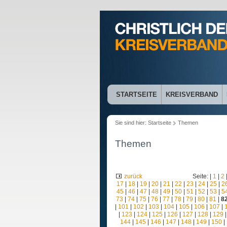
STARTSEITE
KREISVERBAND
Sie sind hier:
Startseite
Themen
Themen
zurück
Seite: |
1
|
2
17
|
18
|
19
|
20
|
21
|
22
|
23
|
24
|
25
|
2
45
|
46
|
47
|
48
|
49
|
50
|
51
|
52
|
53
|
5
73
|
74
|
75
|
76
|
77
|
78
|
79
|
80
|
81
|
8
|
101
|
102
|
103
|
104
|
105
|
106
|
107
|
|
123
|
124
|
125
|
126
|
127
|
128
|
129
144
|
145
|
146
|
147
|
148
|
149
|
150
|