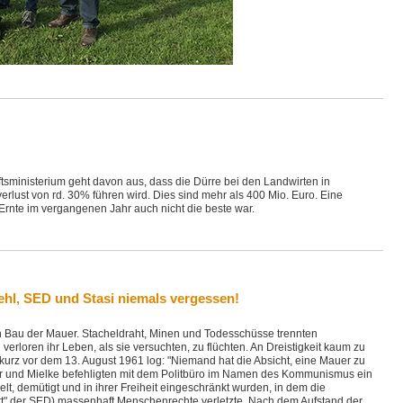
sministerium geht davon aus, dass die Dürre bei den Landwirten in
lust von rd. 30% führen wird. Dies sind mehr als 400 Mio. Euro. Eine
rnte im vergangenen Jahr auch nicht die beste war.
ehl, SED und Stasi niemals vergessen!
n Bau der Mauer. Stacheldraht, Minen und Todesschüsse trennten
rloren ihr Leben, als sie versuchten, zu flüchten. An Dreistigkeit kaum zu
kurz vor dem 13. August 1961 log: "Niemand hat die Absicht, eine Mauer zu
ker und Mielke befehligten mit dem Politbüro im Namen des Kommunismus ein
lt, demütigt und in ihrer Freiheit eingeschränkt wurden, in dem die
rt" der SED) massenhaft Menschenrechte verletzte. Nach dem Aufstand der