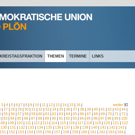
KREISTAGSFRAKTION
THEMEN
TERMINE
LINKS
|
3
|
4
|
5
|
6
|
7
|
8
|
9
|
10
|
11
|
12
|
13
|
14
|
15
|
16
|
weiter
6
|
27
|
28
|
29
|
30
|
31
|
32
|
33
|
34
|
35
|
36
|
37
|
38
|
39
|
40
|
41
|
42
|
43
|
44
|
4
|
55
|
56
|
57
|
58
|
59
|
60
|
61
|
62
|
63
|
64
|
65
|
66
|
67
|
68
|
69
|
70
|
71
|
72
|
2
|
83
|
84
|
85
|
86
|
87
|
88
|
89
|
90
|
91
|
92
|
93
|
94
|
95
|
96
|
97
|
98
|
99
|
100
108
|
109
|
110
|
111
|
112
|
113
|
114
|
115
|
116
|
117
|
118
|
119
|
120
|
121
|
122
|
130
|
131
|
132
|
133
|
134
|
135
|
136
|
137
|
138
|
139
|
140
|
141
|
142
|
143
|
151
|
152
|
153
|
154
|
155
|
156
|
157
|
158
|
159
|
160
|
161
|
162
|
163
|
164
|