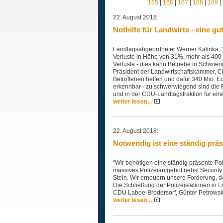
165
|
166
|
167
|
168
|
169
|
22. August 2018:
Nothilfe für Landwirte - eine g
Landtagsabgeordneter Werner Kalinka: "D
Verluste in Höhe von 31%, mehr als 400 
Verluste - dies kann Betriebe in Schwieri
Präsident der Landwirtschaftskammer, Cl
Betroffenen helfen und dafür 340 Mio. Eur
erkennbar - zu schwerwiegend sind die F
und in der CDU-Landtagsfraktion für ein
weiter lesen...
22. August 2018:
Notwendig ist eine ständig präs
"Wir benötigen eine ständig präsente Pol
massives Polizeiaufgebot nebst Security
Stein. Wir erneuern unsere Forderung, d
Die Schließung der Polizeistationen in L
CDU Laboe-Brodersorf, Günter Petrowsk
weiter lesen...