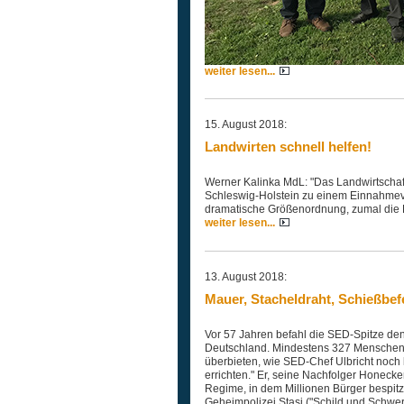
weiter lesen...
15. August 2018:
Landwirten schnell helfen!
Werner Kalinka MdL: "Das Landwirtschaft
Schleswig-Holstein zu einem Einnahmever
dramatische Größenordnung, zumal die E
weiter lesen...
13. August 2018:
Mauer, Stacheldraht, Schießbef
Vor 57 Jahren befahl die SED-Spitze de
Deutschland. Mindestens 327 Menschen ve
überbieten, wie SED-Chef Ulbricht noch 
errichten." Er, seine Nachfolger Honec
Regime, in dem Millionen Bürger bespitze
Geheimpolizei Stasi ("Schild und Schwe