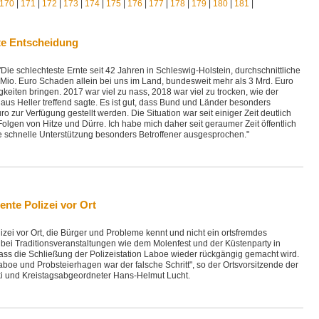
170
|
171
|
172
|
173
|
174
|
175
|
176
|
177
|
178
|
179
|
180
|
181
|
ute Entscheidung
ie schlechteste Ernte seit 42 Jahren in Schleswig-Holstein, durchschnittliche
Mio. Euro Schaden allein bei uns im Land, bundesweit mehr als 3 Mrd. Euro
gkeiten bringen. 2017 war viel zu nass, 2018 war viel zu trocken, wie der
aus Heller treffend sagte. Es ist gut, dass Bund und Länder besonders
o zur Verfügung gestellt werden. Die Situation war seit einiger Zeit deutlich
olgen von Hitze und Dürre. Ich habe mich daher seit geraumer Zeit öffentlich
e schnelle Unterstützung besonders Betroffener ausgesprochen."
ente Polizei vor Ort
izei vor Ort, die Bürger und Probleme kennt und nicht ein ortsfremdes
 bei Traditionsveranstaltungen wie dem Molenfest und der Küstenparty in
ass die Schließung der Polizeistation Laboe wieder rückgängig gemacht wird.
aboe und Probsteierhagen war der falsche Schritt", so der Ortsvorsitzende der
i und Kreistagsabgeordneter Hans-Helmut Lucht.