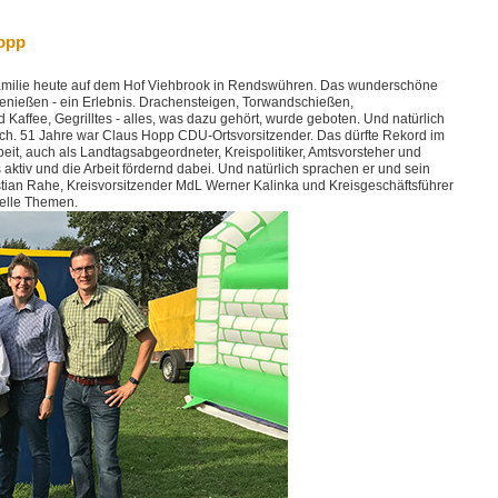
Hopp
e Familie heute auf dem Hof Viehbrook in Rendswühren. Das wunderschöne
enießen - ein Erlebnis. Drachensteigen, Torwandschießen,
Kaffee, Gegrilltes - alles, was dazu gehört, wurde geboten. Und natürlich
h. 51 Jahre war Claus Hopp CDU-Ortsvorsitzender. Das dürfte Rekord im
rbeit, auch als Landtagsabgeordneter, Kreispolitiker, Amtsvorsteher und
aktiv und die Arbeit fördernd dabei. Und natürlich sprachen er und sein
tian Rahe, Kreisvorsitzender MdL Werner Kalinka und Kreisgeschäftsführer
uelle Themen.