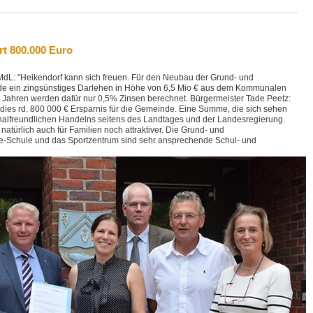
rt 800.000 Euro
dL: "Heikendorf kann sich freuen. Für den Neubau der Grund- und
de ein zingsünstiges Darlehen in Höhe von 6,5 Mio € aus dem Kommunalen
 20 Jahren werden dafür nur 0,5% Zinsen berechnet. Bürgermeister Tade Peetz:
dies rd. 800 000 € Ersparnis für die Gemeinde. Eine Summe, die sich sehen
nalfreundlichen Handelns seitens des Landtages und der Landesregierung.
türlich auch für Familien noch attraktiver. Die Grund- und
e-Schule und das Sportzentrum sind sehr ansprechende Schul- und