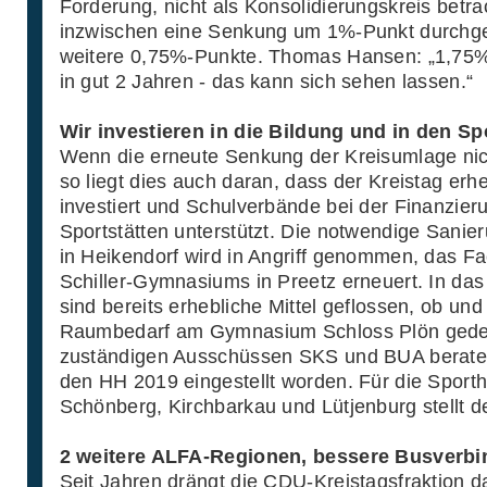
Forderung, nicht als Konsolidierungskreis betr
inzwischen eine Senkung um 1%-Punkt durchgese
weitere 0,75%-Punkte. Thomas Hansen: „1,75
in gut 2 Jahren - das kann sich sehen lassen.“
Wir investieren in die Bildung und in den Sp
Wenn die erneute Senkung der Kreisumlage nich
so liegt dies auch daran, dass der Kreistag erh
investiert und Schulverbände bei der Finanzier
Sportstätten unterstützt. Die notwendige Sanie
in Heikendorf wird in Angriff genommen, das F
Schiller-Gymnasiums in Preetz erneuert. In d
sind bereits erhebliche Mittel geflossen, ob und
Raumbedarf am Gymnasium Schloss Plön gedec
zuständigen Ausschüssen SKS und BUA beraten.
den HH 2019 eingestellt worden. Für die Sport
Schönberg, Kirchbarkau und Lütjenburg stellt de
2 weitere ALFA-Regionen, bessere Busverb
Seit Jahren drängt die CDU-Kreistagsfraktion 