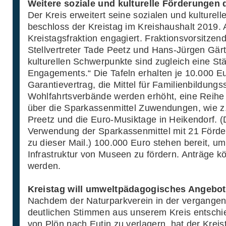
Weitere soziale und kulturelle Förderungen 
Der Kreis erweitert seine sozialen und kulturel
beschloss der Kreistag im Kreishaushalt 2019. 
Kreistagsfraktion engagiert. Fraktionsvorsitze
Stellvertreter Tade Peetz und Hans-Jürgen Gärt
kulturellen Schwerpunkte sind zugleich eine S
Engagements.“ Die Tafeln erhalten je 10.000 E
Garantievertrag, die Mittel für Familienbildungs
Wohlfahrtsverbände werden erhöht, eine Reihe
über die Sparkassenmittel Zuwendungen, wie z.B
Preetz und die Euro-Musiktage in Heikendorf. (
Verwendung der Sparkassenmittel mit 21 Förde
zu dieser Mail.) 100.000 Euro stehen bereit, u
Infrastruktur von Museen zu fördern. Anträge kö
werden.
Kreistag will umweltpädagogisches Angebot 
Nachdem der Naturparkverein in der vergange
deutlichen Stimmen aus unserem Kreis entschi
von Plön nach Eutin zu verlagern, hat der Kre