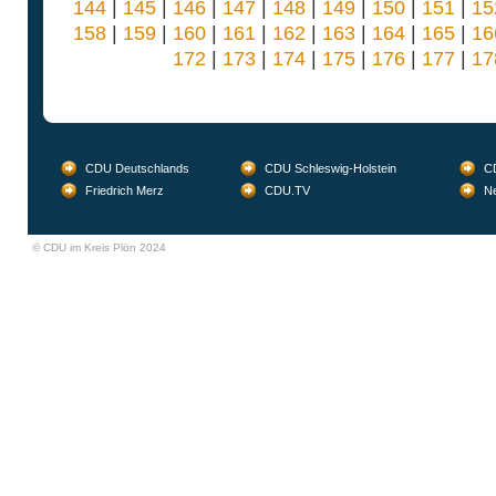
144
|
145
|
146
|
147
|
148
|
149
|
150
|
151
|
15
158
|
159
|
160
|
161
|
162
|
163
|
164
|
165
|
16
172
|
173
|
174
|
175
|
176
|
177
|
17
CDU Deutschlands
CDU Schleswig-Holstein
CD
Friedrich Merz
CDU.TV
Ne
© CDU im Kreis Plön 2024