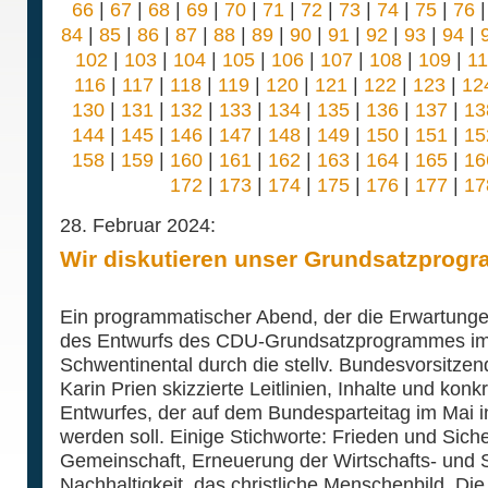
66
|
67
|
68
|
69
|
70
|
71
|
72
|
73
|
74
|
75
|
76
84
|
85
|
86
|
87
|
88
|
89
|
90
|
91
|
92
|
93
|
94
|
102
|
103
|
104
|
105
|
106
|
107
|
108
|
109
|
1
116
|
117
|
118
|
119
|
120
|
121
|
122
|
123
|
12
130
|
131
|
132
|
133
|
134
|
135
|
136
|
137
|
13
144
|
145
|
146
|
147
|
148
|
149
|
150
|
151
|
15
158
|
159
|
160
|
161
|
162
|
163
|
164
|
165
|
16
172
|
173
|
174
|
175
|
176
|
177
|
17
28. Februar 2024:
Wir diskutieren unser Grundsatzprog
Ein programmatischer Abend, der die Erwartungen v
des Entwurfs des CDU-Grundsatzprogrammes im v
Schwentinental durch die stellv. Bundesvorsitzen
Karin Prien skizzierte Leitlinien, Inhalte und kon
Entwurfes, der auf dem Bundesparteitag im Mai 
werden soll. Einige Stichworte: Frieden und Sic
Gemeinschaft, Erneuerung der Wirtschafts- und So
Nachhaltigkeit, das christliche Menschenbild. Die