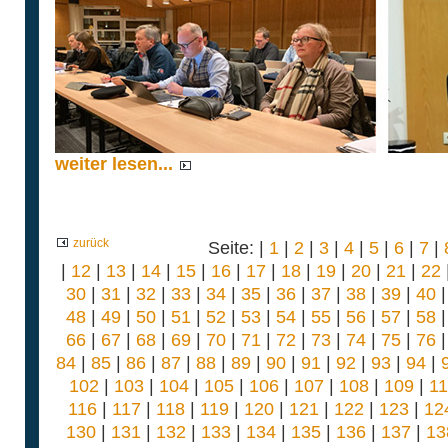
weiter lesen...
zurück
Seite: |
1
|
2
|
3
|
4
|
5
|
6
|
7
|
|
12
|
13
|
14
|
15
|
16
|
17
|
18
|
19
|
20
|
21
|
22
30
|
31
|
32
|
33
|
34
|
35
|
36
|
37
|
38
|
39
|
40
48
|
49
|
50
|
51
|
52
|
53
|
54
|
55
|
56
|
57
|
58
66
|
67
|
68
|
69
|
70
|
71
|
72
|
73
|
74
|
75
|
76
84
|
85
|
86
|
87
|
88
|
89
|
90
|
91
|
92
|
93
|
94
|
102
|
103
|
104
|
105
|
106
|
107
|
108
|
109
|
1
116
|
117
|
118
|
119
|
120
|
121
|
122
|
123
|
12
130
|
131
|
132
|
133
|
134
|
135
|
136
|
137
|
13