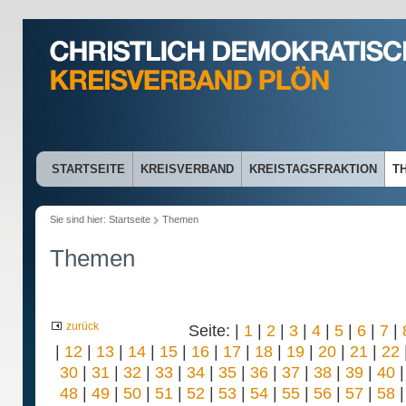
STARTSEITE
KREISVERBAND
KREISTAGSFRAKTION
T
Sie sind hier:
Startseite
Themen
Themen
zurück
Seite: |
1
|
2
|
3
|
4
|
5
|
6
|
7
|
|
12
|
13
|
14
|
15
|
16
|
17
|
18
|
19
|
20
|
21
|
22
30
|
31
|
32
|
33
|
34
|
35
|
36
|
37
|
38
|
39
|
40
48
|
49
|
50
|
51
|
52
|
53
|
54
|
55
|
56
|
57
|
58