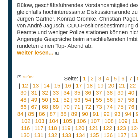
Bülow, geschäftsführendes Vorstandsmitglied de
gleichfalls hochinteressante Diskussionsrunde zur
Jürgen Gärtner, Konrad Gromke, Christian Pagel,
von André Jagusch, CDU-Positionsbestimmung d
Beamte und weniger Polizeistationen können nich
Angeregte Gespräche beim anschließenden Imbi
rundeten einen Top- Abend ab.
weiter lesen...
zurück
Seite: |
1
|
2
|
3
|
4
|
5
|
6
|
7
|
|
12
|
13
|
14
|
15
|
16
|
17
|
18
|
19
|
20
|
21
|
22
30
|
31
|
32
|
33
|
34
|
35
|
36
|
37
|
38
|
39
|
40
48
|
49
|
50
|
51
|
52
|
53
|
54
|
55
|
56
|
57
|
58
66
|
67
|
68
|
69
|
70
|
71
|
72
|
73
|
74
|
75
|
76
84
|
85
|
86
|
87
|
88
|
89
|
90
|
91
|
92
|
93
|
94
|
102
|
103
|
104
|
105
|
106
|
107
|
108
|
109
|
1
116
|
117
|
118
|
119
|
120
|
121
|
122
|
123
|
12
130
|
131
|
132
|
133
|
134
|
135
|
136
|
137
|
13