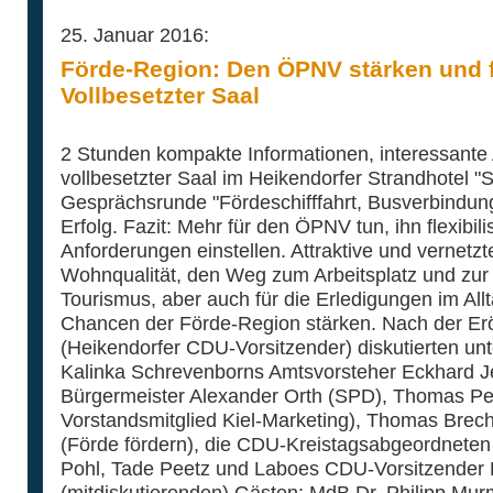
25. Januar 2016:
Förde-Region: Den ÖPNV stärken und fle
Vollbesetzter Saal
2 Stunden kompakte Informationen, interessante
vollbesetzter Saal im Heikendorfer Strandhotel "
Gesprächsrunde "Fördeschifffahrt, Busverbindun
Erfolg. Fazit: Mehr für den ÖPNV tun, ihn flexibili
Anforderungen einstellen. Attraktive und vernetzt
Wohnqualität, den Weg zum Arbeitsplatz und zur 
Tourismus, aber auch für die Erledigungen im Allt
Chancen der Förde-Region stärken. Nach der Er
(Heikendorfer CDU-Vorsitzender) diskutierten un
Kalinka Schrevenborns Amtsvorsteher Eckhard J
Bürgermeister Alexander Orth (SPD), Thomas Pe
Vorstandsmitglied Kiel-Marketing), Thomas Brech
(Förde fördern), die CDU-Kreistagsabgeordneten
Pohl, Tade Peetz und Laboes CDU-Vorsitzender 
(mitdiskutierenden) Gästen: MdB Dr. Philipp Mu