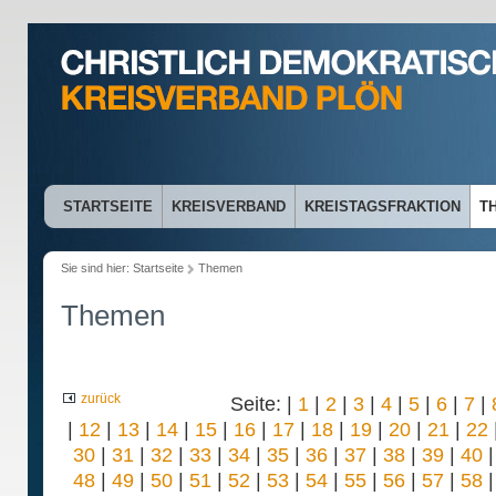
STARTSEITE
KREISVERBAND
KREISTAGSFRAKTION
T
Sie sind hier:
Startseite
Themen
Themen
zurück
Seite: |
1
|
2
|
3
|
4
|
5
|
6
|
7
|
|
12
|
13
|
14
|
15
|
16
|
17
|
18
|
19
|
20
|
21
|
22
30
|
31
|
32
|
33
|
34
|
35
|
36
|
37
|
38
|
39
|
40
48
|
49
|
50
|
51
|
52
|
53
|
54
|
55
|
56
|
57
|
58