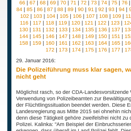
66
|
67
|
68
|
69
|
70
|
71
|
72
|
73
|
74
|
75
|
76
84
|
85
|
86
|
87
|
88
|
89
|
90
|
91
|
92
|
93
|
94
|
102
|
103
|
104
|
105
|
106
|
107
|
108
|
109
|
1
116
|
117
|
118
|
119
|
120
|
121
|
122
|
123
|
12
130
|
131
|
132
|
133
|
134
|
135
|
136
|
137
|
13
144
|
145
|
146
|
147
|
148
|
149
|
150
|
151
|
15
158
|
159
|
160
|
161
|
162
|
163
|
164
|
165
|
16
172
|
173
|
174
|
175
|
176
|
177
|
17
29. Januar 2016:
Die Polizeiführung muss klar sagen, 
nicht geht
Möglichst rasch, so der CDA-Landesvorsitzende 
Verwendung von Polizeibeamten zur Bewältigung 
der Flüchtlingssituation beendet werden. Diese 
Landesregierung aus Mitte 2015 sei ohnehin nic
denn diese Tätigkeit gehöre zweifelsfrei nicht zu
Polizei. Kalinka: "Am Beispiel der Einbruchsserie
erkennen, dass überall im Land Polizei fehlt. Die