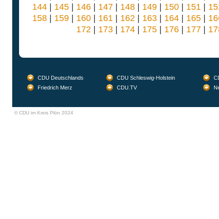
144
|
145
|
146
|
147
|
148
|
149
|
150
|
151
|
15
158
|
159
|
160
|
161
|
162
|
163
|
164
|
165
|
16
172
|
173
|
174
|
175
|
176
|
177
|
17
CDU Deutschlands
CDU Schleswig-Holstein
CD
Friedrich Merz
CDU.TV
Ne
© CDU im Kreis Plön 2024