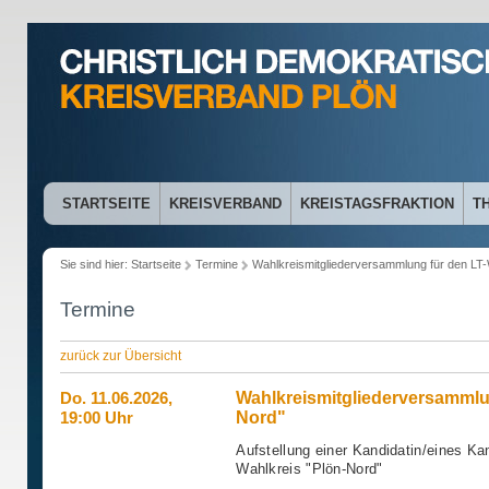
STARTSEITE
KREISVERBAND
KREISTAGSFRAKTION
T
Sie sind hier:
Startseite
Termine
Wahlkreismitgliederversammlung für den LT-
Termine
zurück zur Übersicht
Wahlkreismitgliederversammlu
Do. 11.06.2026,
Nord"
19:00 Uhr
Aufstellung einer Kandidatin/eines Ka
Wahlkreis "Plön-Nord"