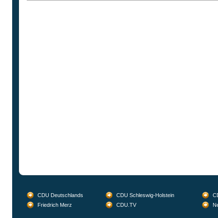
CDU Deutschlands
CDU Schleswig-Holstein
CD
Friedrich Merz
CDU.TV
Ne