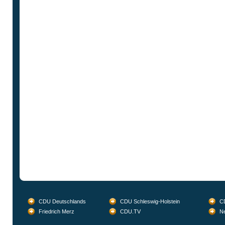
CDU Deutschlands
CDU Schleswig-Holstein
CD
Friedrich Merz
CDU.TV
Ne