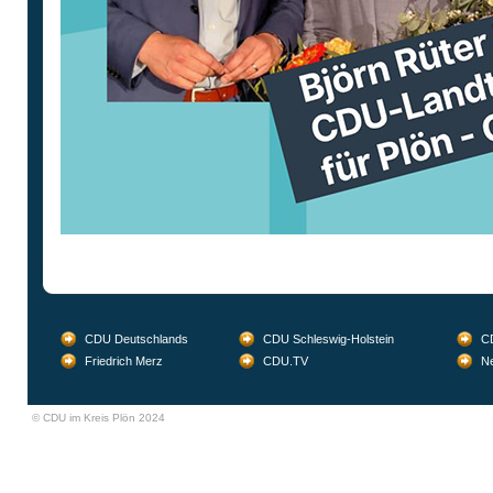
CDU Deutschlands
CDU Schleswig-Holstein
CD
Friedrich Merz
CDU.TV
Ne
© CDU im Kreis Plön 2024